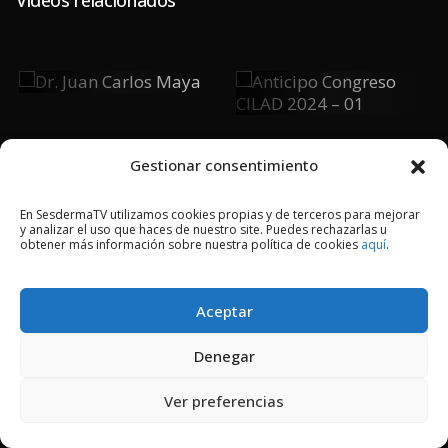
Dr. Juan
Anticipo
Carlos Maya
Congreso
CILAD 2024 –
01
Gestionar consentimiento
En SesdermaTV utilizamos cookies propias y de terceros para mejorar
y analizar el uso que haces de nuestro site. Puedes rechazarlas u
2018 © Copyright Sesderma SL
obtener más información sobre nuestra política de cookies
aquí
.
CONTACTO
AVISO LEGAL
POLÍTICA DE PRIVACIDAD
COOKIES
Aceptar
Denegar
Ver preferencias