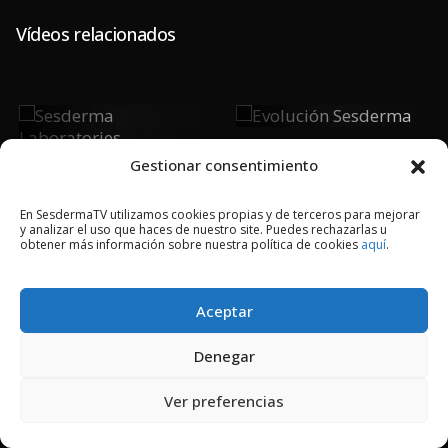
Vídeos relacionados
Evolución
Sesderma
Sesderma
Laboratories
Gestionar consentimiento
En SesdermaTV utilizamos cookies propias y de terceros para mejorar
y analizar el uso que haces de nuestro site. Puedes rechazarlas u
obtener más información sobre nuestra política de cookies
aquí
.
2018 © Copyright Sesderma SL
CONTACTO
AVISO LEGAL
Aceptar
POLÍTICA DE PRIVACIDAD
COOKIES
Denegar
Ver preferencias