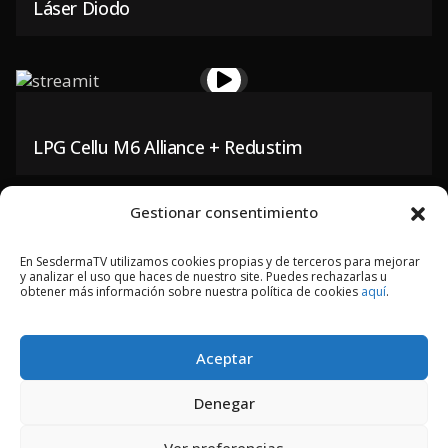
Láser Diodo
LPG Cellu M6 Alliance + Redustim
Gestionar consentimiento
En SesdermaTV utilizamos cookies propias y de terceros para mejorar
y analizar el uso que haces de nuestro site. Puedes rechazarlas u
Peeling Luminoso
obtener más información sobre nuestra política de cookies
aquí
.
Aceptar
2018 © Copyright Sesderma SL
Denegar
CONTACTO
AVISO LEGAL
Ver preferencias