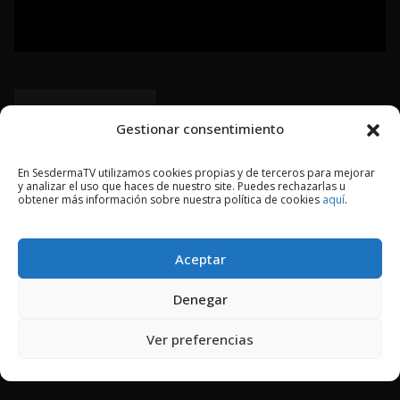
VIDEOS
Gestionar consentimiento
En SesdermaTV utilizamos cookies propias y de terceros para mejorar
y analizar el uso que haces de nuestro site. Puedes rechazarlas u
EPISODES
obtener más información sobre nuestra política de cookies
aquí
.
DESCRIPTION
Aceptar
Denegar
Ver preferencias
Nanopore Plasma PEN – Ozono Terapia