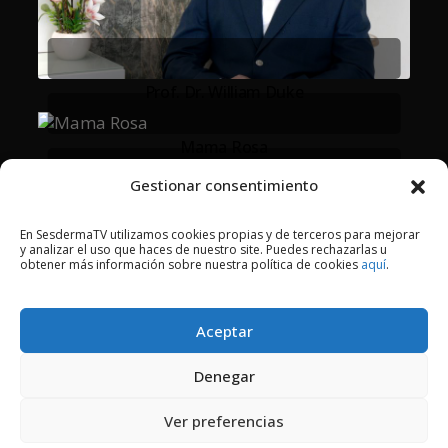
Prof. Dr. William Duke
Mama Rosa
Gestionar consentimiento
Enriquillo Brito
En SesdermaTV utilizamos cookies propias y de terceros para mejorar
y analizar el uso que haces de nuestro site. Puedes rechazarlas u
Choco Punto
obtener más información sobre nuestra política de cookies
aquí
.
Aceptar
2018 © Copyright Sesderma SL
Denegar
CONTACTO
AVISO LEGAL
Ver preferencias
POLÍTICA DE PRIVACIDAD
COOKIES