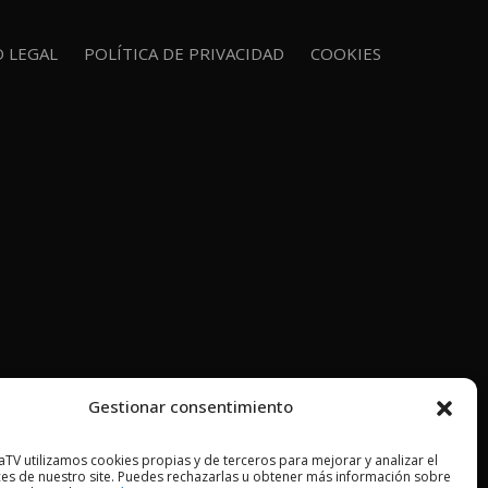
O LEGAL
POLÍTICA DE PRIVACIDAD
COOKIES
Gestionar consentimiento
TV utilizamos cookies propias y de terceros para mejorar y analizar el
es de nuestro site. Puedes rechazarlas u obtener más información sobre