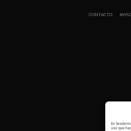
CONTACTO
AVIS
En Sesderma
uso que hac