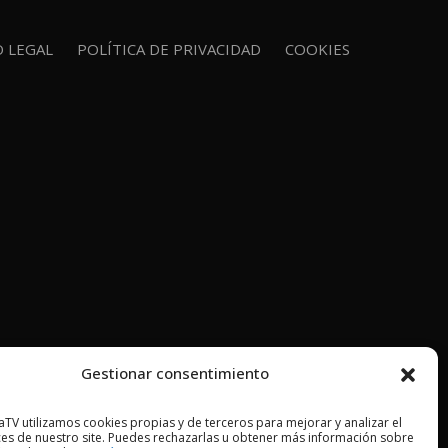
O LEGAL
POLÍTICA DE PRIVACIDAD
COOKIES
Gestionar consentimiento
TV utilizamos cookies propias y de terceros para mejorar y analizar el
es de nuestro site. Puedes rechazarlas u obtener más información sobre