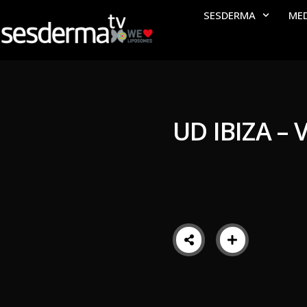
SESDERMA
ME
UD IBIZA –