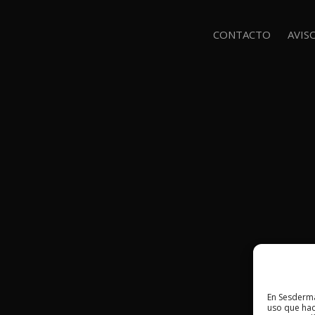
CONTACTO
AVIS
En Sesderma
uso que hac