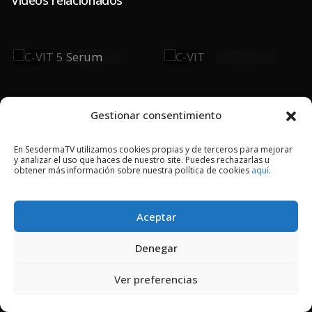
C-VIT 5
C-VIT
Serum
Gestionar consentimiento
En SesdermaTV utilizamos cookies propias y de terceros para mejorar
y analizar el uso que haces de nuestro site. Puedes rechazarlas u
2018 © Copyright Sesderma SL
obtener más información sobre nuestra política de cookies
aquí
.
CONTACTO
AVISO LEGAL
POLÍTICA DE PRIVACIDAD
COOKIES
Aceptar
Denegar
Ver preferencias