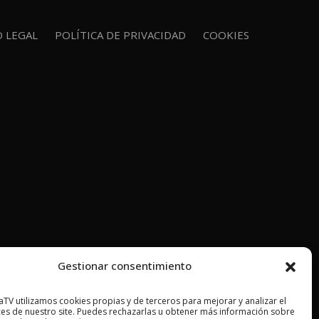
O LEGAL
POLÍTICA DE PRIVACIDAD
COOKIES
Gestionar consentimiento
TV utilizamos cookies propias y de terceros para mejorar y analizar el
es de nuestro site. Puedes rechazarlas u obtener más información sobre