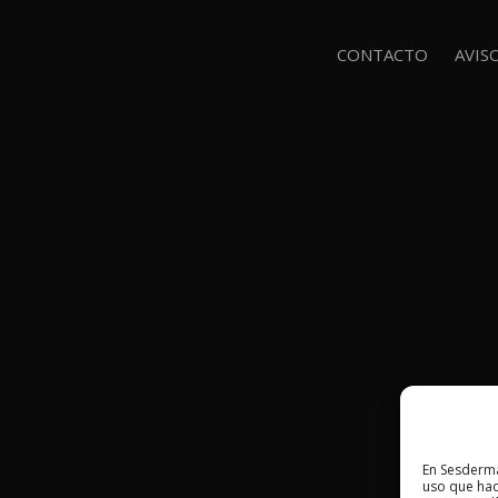
CONTACTO
AVIS
En Sesderma
uso que hac