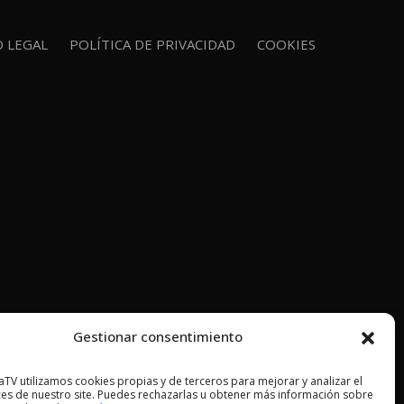
O LEGAL
POLÍTICA DE PRIVACIDAD
COOKIES
Gestionar consentimiento
TV utilizamos cookies propias y de terceros para mejorar y analizar el
es de nuestro site. Puedes rechazarlas u obtener más información sobre