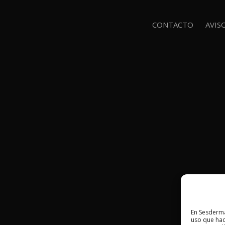
CONTACTO
AVIS
En Sesderma
uso que hac