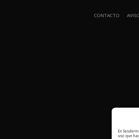
CONTACTO
AVIS
En Sesderma
uso que hac