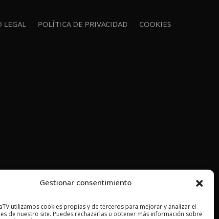
O LEGAL
POLÍTICA DE PRIVACIDAD
COOKIES
Gestionar consentimiento
TV utilizamos cookies propias y de terceros para mejorar y analizar el
es de nuestro site. Puedes rechazarlas u obtener más información sobre