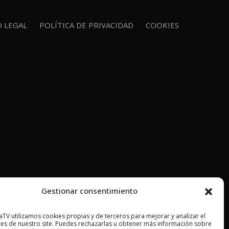
O LEGAL
POLÍTICA DE PRIVACIDAD
COOKIES
Gestionar consentimiento
TV utilizamos cookies propias y de terceros para mejorar y analizar el
es de nuestro site. Puedes rechazarlas u obtener más información sobre