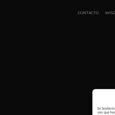
CONTACTO
AVIS
En Sesderma
uso que hac