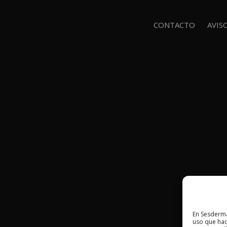
CONTACTO
AVIS
En Sesderma
uso que hac