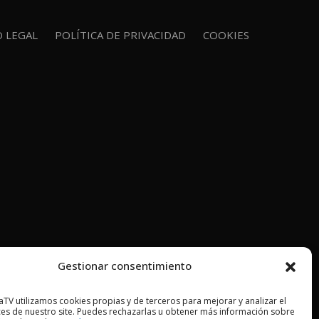
O LEGAL
POLÍTICA DE PRIVACIDAD
COOKIES
Gestionar consentimiento
TV utilizamos cookies propias y de terceros para mejorar y analizar el
es de nuestro site. Puedes rechazarlas u obtener más información sobre