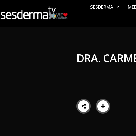
SESDERMA
ME
DRA. CARM