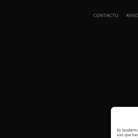
CONTACTO
AVIS
En Sesderma
uso que hac