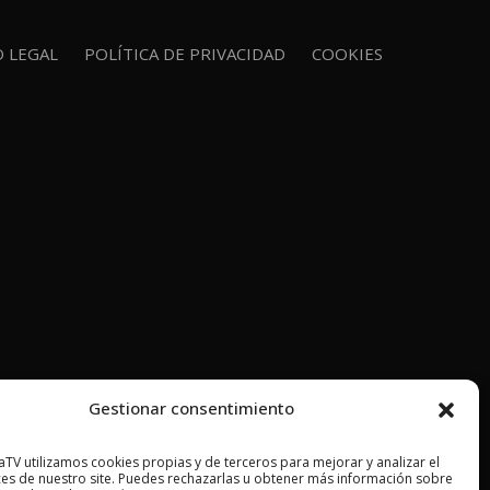
O LEGAL
POLÍTICA DE PRIVACIDAD
COOKIES
Gestionar consentimiento
TV utilizamos cookies propias y de terceros para mejorar y analizar el
es de nuestro site. Puedes rechazarlas u obtener más información sobre