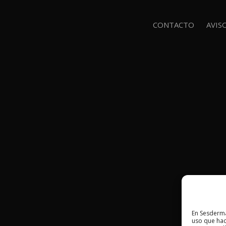
CONTACTO
AVIS
En Sesderma
uso que hac