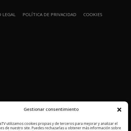
O LEGAL
POLÍTICA DE PRIVACIDAD
COOKIES
Gestionar consentimiento
TV utilizamos cookies propias y de terceros para mejorar y analizar el
es de nuestro site. Puedes rechazarlas u obtener más información sobre