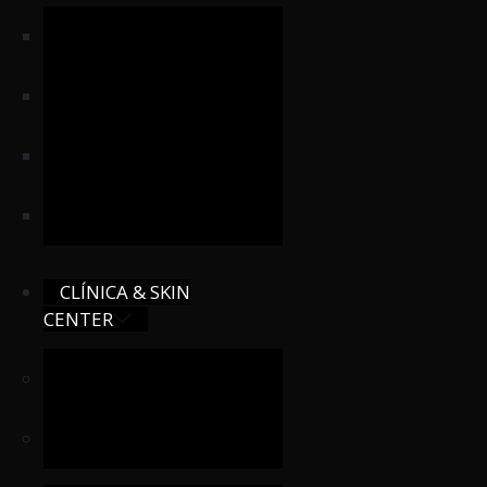
PEELINGS
MICRONEEDLING
TERAPIA PAN
APARATOLOGÍA
CLÍNICA & SKIN
CENTER
SEDES
CLÍNICA