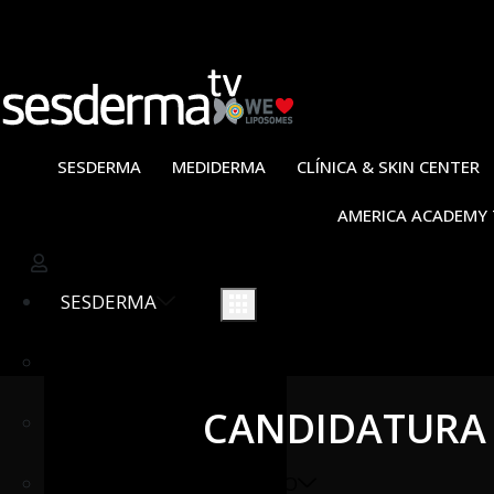
Skip
to
content
SESDERMA
MEDIDERMA
CLÍNICA & SKIN CENTER
AMERICA ACADEMY 
SESDERMA
PROTOCOLOS
CANDIDATURA 
CAMPAÑAS
FORMACIONES PRODUCTO