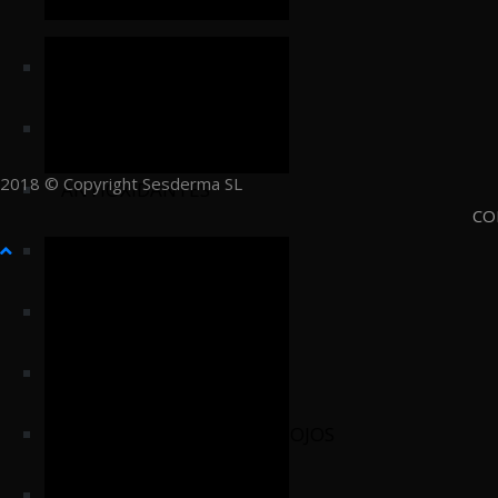
HIGIENE
HIDRATACIÓN
2018 © Copyright Sesderma SL
ANTIOXIDANTES
CO
ANTIEDAD
DESPIGMENTANTES
SEBORREGULADORES
CUIDADO CONTORNO DE OJOS
FOTOPROTECCIÓN