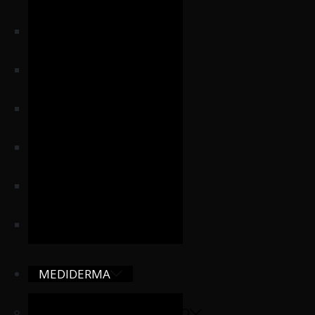
DENTAL
MASCARILLAS
MICROPUNCIÓN
APARATOLOGÍA
DR. SERRANO
SHOPHIESKIN
MEDIDERMA
FORMACIONES PRODUCTO