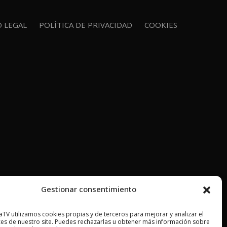
O LEGAL
POLÍTICA DE PRIVACIDAD
COOKIES
Gestionar consentimiento
TV utilizamos cookies propias y de terceros para mejorar y analizar el
es de nuestro site. Puedes rechazarlas u obtener más información sobre