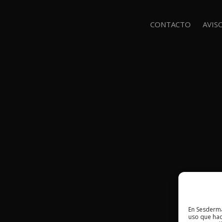
CONTACTO
AVIS
En Sesderma
uso que hac