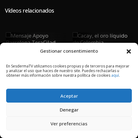
Vídeos relacionados
Cacay, El Oro
Mensaje
Líquido De
Apoyo
Gestionar consentimiento
Colombia
Barcelona
TeraCilad
En SesdermaTV utilizamos cookies propias y de terceros para mejorar
2029
y analizar el uso que haces de nuestro site. Puedes rechazarlas u
obtener más información sobre nuestra política de cookies
aquí
.
2018 © Copyright Sesderma SL
Aceptar
CONTACTO
AVISO LEGAL
POLÍTICA DE PRIVACIDAD
COOKIES
Denegar
Ver preferencias