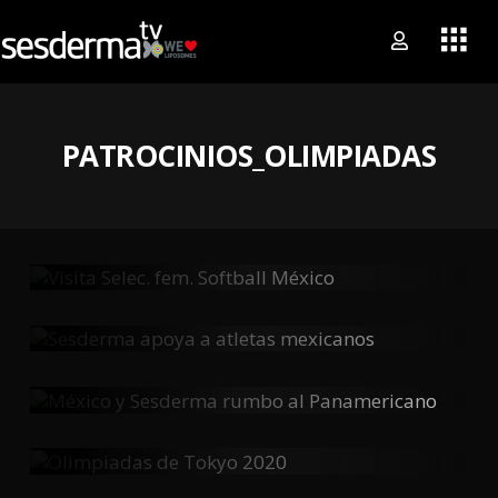
PATROCINIOS_OLIMPIADAS
Visita Selec. Fem. Softball México
Sesderma Apoya A Atletas Mexicanos
México Y Sesderma Rumbo Al
Panamericano
Olimpiadas De Tokyo 2020