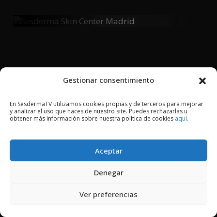
Sesderma Skin Center Madrid
Gestionar consentimiento
2018 © Copyright Sesderma SL
CONTACTO
AVISO LEGAL
En SesdermaTV utilizamos cookies propias y de terceros para mejorar
POLÍTICA DE PRIVACIDAD
COOKIES
y analizar el uso que haces de nuestro site. Puedes rechazarlas u
obtener más información sobre nuestra política de cookies
aquí
.
Aceptar
Denegar
Ver preferencias