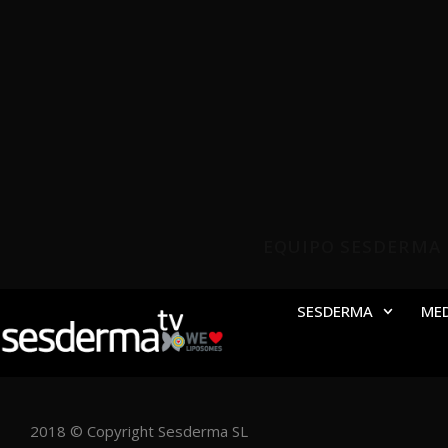
EQUIPO SESDERMA
SESDERMA
ME
2018 © Copyright Sesderma SL