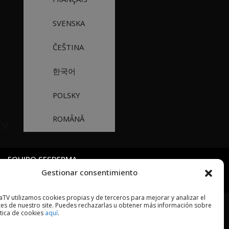
SVENSKA
ČEŠTINA
한국어
POLSKY
ROMÂNĂ
TV
EQUIPO SESDERMA
Gestionar consentimiento
TV utilizamos cookies propias y de terceros para mejorar y analizar el
es de nuestro site. Puedes rechazarlas u obtener más información sobre
ítica de cookies
aquí
.
O LEGAL
POLÍTICA DE PRIVACIDAD
COOKIES