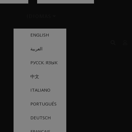
IDIOMAS
ENGLISH
العربية
РУССК. ЯЗЫК
中文
ITALIANO
PORTUGUÉS
DEUTSCH
FRANÇAIS