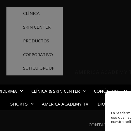
CLÍNICA
SKIN CENTER
PRODUCTOS
CORPORATIVO
SOFICU GROUP
AMERICA ACADEMY 
DIDERMA
CLÍNICA & SKIN CENTER
CONÓCENOS
SHORTS
AMERICA ACADEMY TV
IDIOMAS
En Sesderma
uso que hac
nuestra pol
CONTACTO
AVIS