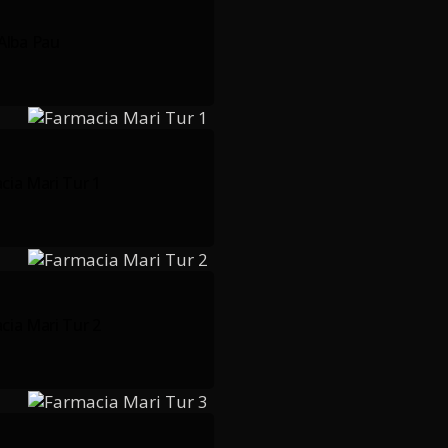
Alba Pau
cia Mari Tur 1
cia Mari Tur 2