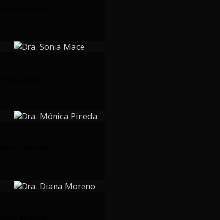
uan Pérez Díaz
. Sonia Mace
Mónica Pineda
 Diana Moreno