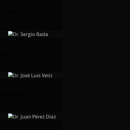
 Carmen Faus
 Sergio Rada
osé Luis Veliz