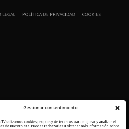
O LEGAL
POLÍTICA DE PRIVACIDAD
COOKIES
Gestionar consentimiento
TV utilizamos cookies propias y de terceros para mejorar y analizar el
es de nuestro site. Puedes rechazarlas u obtener más información sobre