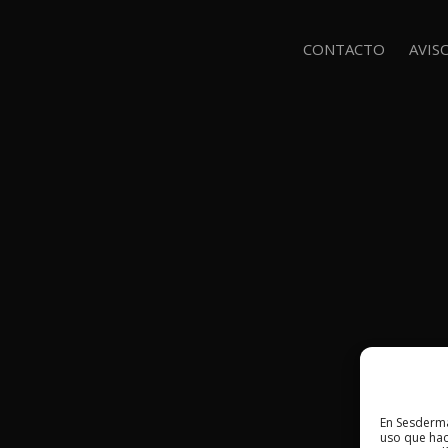
CONTACTO
AVIS
En Sesderma
uso que hac